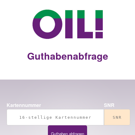
Guthabenabfrage
Kartennummer
SNR
Guthaben abfragen